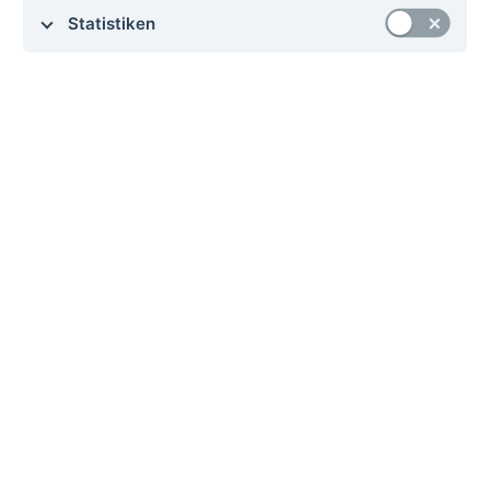
Statistiken
Karriere
Preise
Wissenswertes
Produkt Updates
Dokumentation
Blog
Integrationen
Alle Features
FAQ